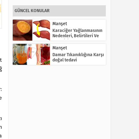
GÜNCEL KONULAR
Manşet
Karaciğer Yağlanmasının
Nedenleri, Belirtileri Ve
Tedavisi
Manşet
Damar Tıkanıklığına Karşı
t
doğal tedavi
ğ
:
e
ı
n
a