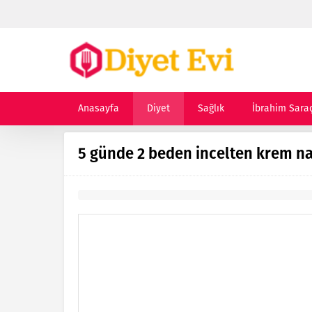
Anasayfa
Diyet
Sağlık
İbrahim Sara
5 günde 2 beden incelten krem nas