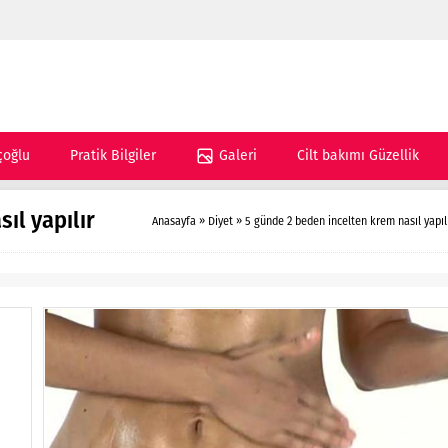
çoğlu
Pratik Bilgiler
Galeri
Cilt bakımı Güzellik
ıl yapılır
Anasayfa
»
Diyet
»
5 günde 2 beden incelten krem nasıl yapıl