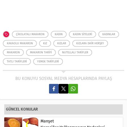
ÇIKOLATALI MAKARON
KADIN
KADIN SITELERI
KADINLAR
KAKAOLU MAKARON
KIZ
KIZLAR
KIZLARA DAIR HERŞEY
MAKARON
MAKARON TARIFI
NUTELLALI TARIFLER
TATLI TARIFLERI
YEMEK TARIFLERI
BU KONUYU SOSYAL MEDYA HESAPLARINDA PAYLAŞ
GÜNCEL KONULAR
Manşet