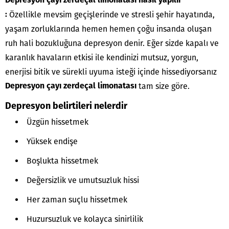
Depresyon çayı zerdeçal limonatası nasıl yapılır
Özellikle mevsim geçişlerinde ve stresli şehir hayatında,
:
yaşam zorluklarında hemen hemen çoğu insanda oluşan
ruh hali bozukluğuna depresyon denir. Eğer sizde kapalı ve
karanlık havaların etkisi ile kendinizi mutsuz, yorgun,
enerjisi bitik ve sürekli uyuma isteği içinde hissediyorsanız
tam size göre.
Depresyon çayı zerdeçal limonatası
Depresyon belirtileri nelerdir
Üzgün hissetmek
Yüksek endişe
Boşlukta hissetmek
Değersizlik ve umutsuzluk hissi
Her zaman suçlu hissetmek
Huzursuzluk ve kolayca sinirlilik