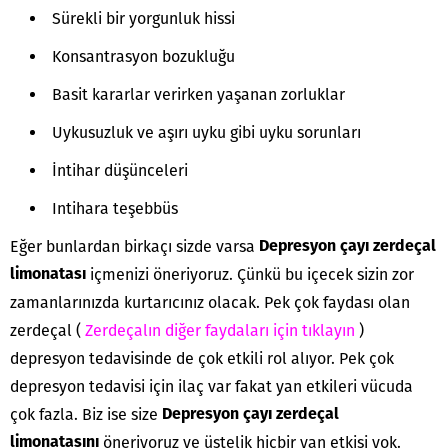
Sürekli bir yorgunluk hissi
Konsantrasyon bozukluğu
Basit kararlar verirken yaşanan zorluklar
Uykusuzluk ve aşırı uyku gibi uyku sorunları
İntihar düşünceleri
Intihara teşebbüs
Eğer bunlardan birkaçı sizde varsa
Depresyon çayı zerdeçal
içmenizi öneriyoruz. Çünkü bu içecek sizin zor
limonatası
zamanlarınızda kurtarıcınız olacak. Pek çok faydası olan
zerdeçal (
Zerdeçalın diğer faydaları için tıklayın
)
depresyon tedavisinde de çok etkili rol alıyor. Pek çok
depresyon tedavisi için ilaç var fakat yan etkileri vücuda
çok fazla. Biz ise size
Depresyon çayı zerdeçal
öneriyoruz ve üstelik hiçbir yan etkisi yok.
limonatasını