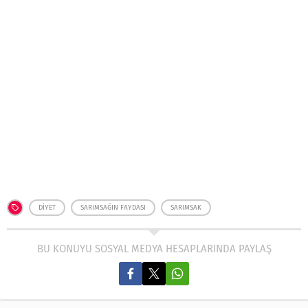
DIYET
SARIMSAĞIN FAYDASI
SARIMSAK
BU KONUYU SOSYAL MEDYA HESAPLARINDA PAYLAŞ