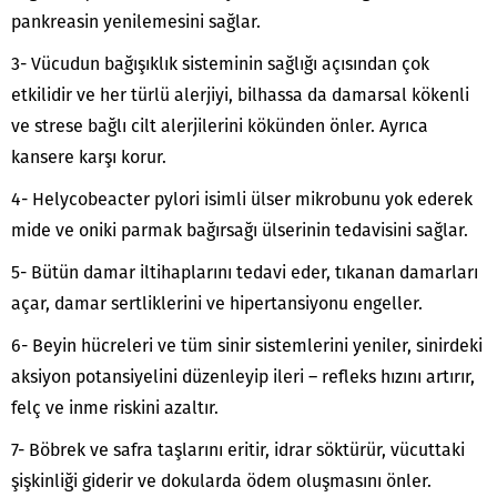
pankreasin yenilemesini sağlar.
3- Vücudun bağışıklık sisteminin sağlığı açısından çok
etkilidir ve her türlü alerjiyi, bilhassa da damarsal kökenli
ve strese bağlı cilt alerjilerini kökünden önler. Ayrıca
kansere karşı korur.
4- Helycobeacter pylori isimli ülser mikrobunu yok ederek
mide ve oniki parmak bağırsağı ülserinin tedavisini sağlar.
5- Bütün damar iltihaplarını tedavi eder, tıkanan damarları
açar, damar sertliklerini ve hipertansiyonu engeller.
6- Beyin hücreleri ve tüm sinir sistemlerini yeniler, sinirdeki
aksiyon potansiyelini düzenleyip ileri – refleks hızını artırır,
felç ve inme riskini azaltır.
7- Böbrek ve safra taşlarını eritir, idrar söktürür, vücuttaki
şişkinliği giderir ve dokularda ödem oluşmasını önler.