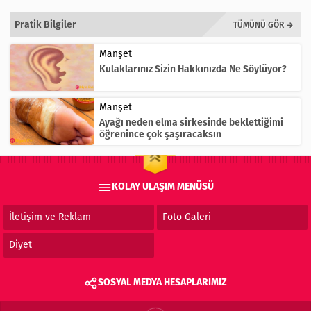
Pratik Bilgiler
TÜMÜNÜ GÖR →
Manşet
Kulaklarınız Sizin Hakkınızda Ne Söylüyor?
Manşet
Ayağı neden elma sirkesinde beklettiğimi
öğrenince çok şaşıracaksın
KOLAY ULAŞIM MENÜSÜ
İletişim ve Reklam
Foto Galeri
Diyet
SOSYAL MEDYA HESAPLARIMIZ