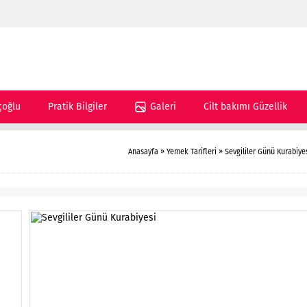
çoğlu
Pratik Bilgiler
Galeri
Cilt bakımı Güzellik
Anasayfa
»
Yemek Tarifleri
»
Sevgililer Günü Kurabiye