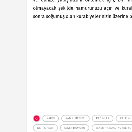
olmayacak şekilde hamurunuzu açın ve kurabiy
sonra soğumuş olan kurabiyelerinizin üzerine ba
KADIN
KADIN SITELERI
KADINLAR
KALP KU
NE PIŞIRSEM
ŞEKER HAMURU
ŞEKER HAMURU KURABIYE