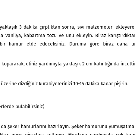
aklaşık 3 dakika çırptıktan sonra, sıvı malzemeleri ekleyere
 vanilya, kabartma tozu ve unu ekleyin. Biraz karıştırdıkta
bir hamur elde edeceksiniz. Duruma göre biraz daha u
pararak, eliniz yardımıyla yaklaşık 2 cm kalınlığında incelti
 üzerine dizdiğiniz kurabiyelerinizi 10-15 dakika kadar pişirin.
lerde bulabilirsiniz)
n da şeker hamurlarını hazırlayın. Şeker hamurunu yumuşatma
ktar mısır nişastası kullanın. Merdane yardımıyla çok kalı