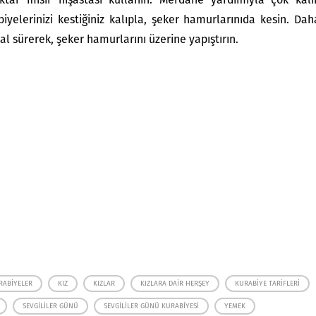
elerinizi kestiğiniz kalıpla, şeker hamurlarınıda kesin. Dah
l sürerek, şeker hamurlarını üzerine yapıştırın.
RABIYELER
KIZ
KIZLAR
KIZLARA DAIR HERŞEY
KURABIYE TARIFLERI
SEVGILILER GÜNÜ
SEVGILILER GÜNÜ KURABIYESI
YEMEK