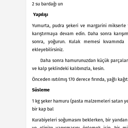
2 su bardağı un
Yapılışı
Yumurta, pudra şekeri ve margarini mikserle y
karıştırmaya devam edin. Daha sonra karışıma
sonra, yoğurun. Kulak memesi kıvamında 
ekleyebilirsiniz.
Daha sonra hamurunuzdan küçük parçalar ko
ve kalp şeklindeki kalıbınızla, kesin.
Önceden ısıtılmış 170 derece fırında, yağlı kağıt
Süsleme
1 kg şeker hamuru (pasta malzemeleri satan yer
bir kap bal
Kurabiyeleri soğumasını beklerken, bir yanda
ve elinize yapışmasını önlemek için, bir mi