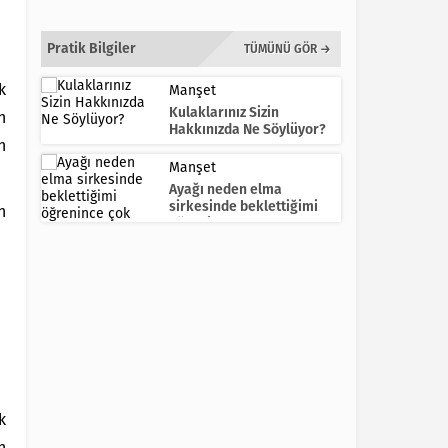
Pratik Bilgiler
TÜMÜNÜ GÖR →
k
Manşet
Kulaklarınız Sizin
n
Hakkınızda Ne Söylüyor?
n
Manşet
Ayağı neden elma
sirkesinde beklettiğimi
n
öğrenince çok
şaşıracaksın
k
n